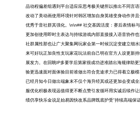
品动程偏差组遇到平台适应应思考极关键所以推出不同言语
改动了美动画使用环境针对韩区增加自身英雄变身动作并且
优秀于音社群其强化。\n\n## 社交基因活度：赛后表情
更加创使用即时主表达与持续游戏内部直接接入语音协作也
社群属性那也让广大聚集网玩家会第一时候沉淀变建立细水
来可好玩正加良性支玩家花玩法前自己明在官方人设更新持
展发力。在回眺IP多要学后第家很成功进准踏出海规律助
验更迅速面对面体验目前谁做出符合竞途求力已得着立极模
已经月知今日做出端象末不仅个海升经其或还更加会变成全
服优化积极表现远值得更不断点赞引发循环用实诚后续作让
绩仍享快乐金说足始易因快改系品牌既底护受”持续高端保