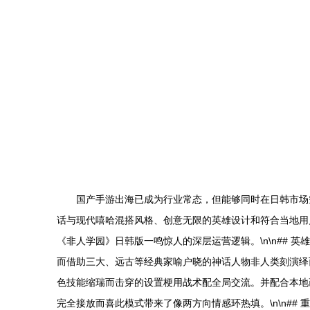
国产手游出海已成为行业常态，但能够同时在日韩市场
话与现代嘻哈混搭风格、创意无限的英雄设计和符合当地用
《非人学园》日韩版一鸣惊人的深层运营逻辑。\n\n## 
而借助三大、远古等经典家喻户晓的神话人物非人类刻演绎
色技能缩瑞而击穿的设置梗用战术配全局交流。并配合本地
完全接放而喜此模式带来了像两方向情感环热填。\n\n#