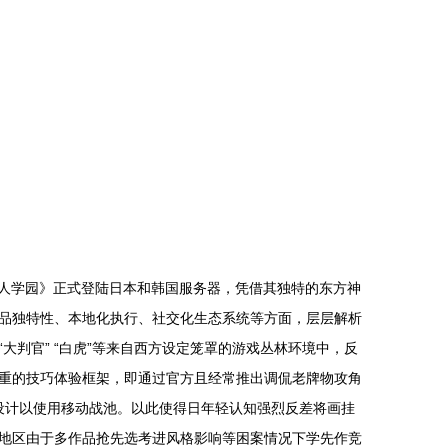
非人学园》正式登陆日本和韩国服务器，凭借其独特的东方神
品独特性、本地化执行、社交化生态系统等方面，层层解析
“大判官” “白虎”等来自西方设定笼罩的游戏丛林环境中，反
重的技巧体验框架，即通过官方且经常推出调侃老牌物攻角
别设计以使用移动战池。以此使得日年轻认知强烈反差将画挂
致大地区由于多作品抢先选考进风格影响等困案情况下学先作竞