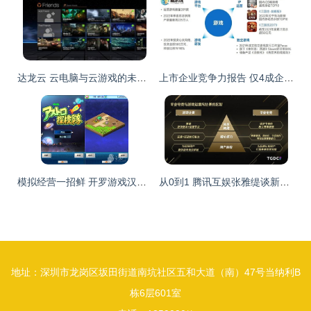
达龙云 云电脑与云游戏的未来辨析——趋势还是昙花一现？
上市企业竞争力报告 仅4成企业收入增长，但6大机遇助推多家回暖
模拟经营一招鲜 开罗游戏汉化精选的游戏运营策略解析
从0到1 腾讯互娱张雅缇谈新游戏产品开展专业电竞赛事的运营策略
地址：深圳市龙岗区坂田街道南坑社区五和大道（南）47号当纳利B
栋6层601室