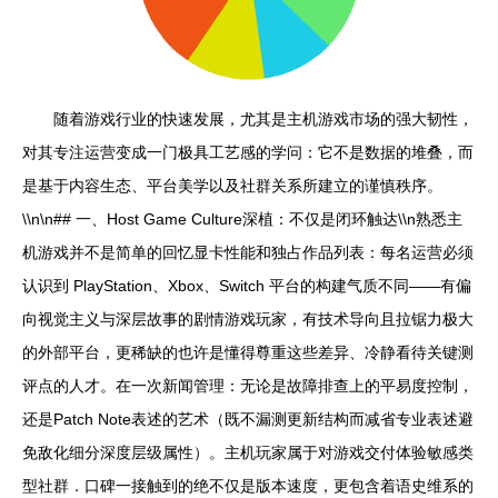
随着游戏行业的快速发展，尤其是主机游戏市场的强大韧性，
对其专注运营变成一门极具工艺感的学问：它不是数据的堆叠，而
是基于内容生态、平台美学以及社群关系所建立的谨慎秩序。
\\n\n## 一、Host Game Culture深植：不仅是闭环触达\\n熟悉主
机游戏并不是简单的回忆显卡性能和独占作品列表：每名运营必须
认识到 PlayStation、Xbox、Switch 平台的构建气质不同——有偏
向视觉主义与深层故事的剧情游戏玩家，有技术导向且拉锯力极大
的外部平台，更稀缺的也许是懂得尊重这些差异、冷静看待关键测
评点的人才。在一次新闻管理：无论是故障排查上的平易度控制，
还是Patch Note表述的艺术（既不漏测更新结构而减省专业表述避
免敌化细分深度层级属性）。主机玩家属于对游戏交付体验敏感类
型社群．口碑一接触到的绝不仅是版本速度，更包含着语史维系的